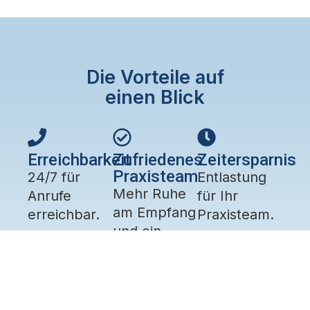
Die Vorteile auf
einen Blick
Erreichbarkeit
Zufriedenes
Zeitersparnis
Praxisteam
24/7 für
Entlastung
Mehr Ruhe
Anrufe
für Ihr
am Empfang
erreichbar.
Praxisteam.
und ein
zufriedeneres
Praxisteam