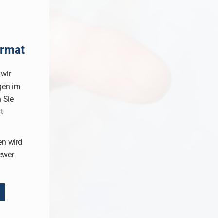
rmat
 wir
gen im
n Sie
t
en wird
iewer