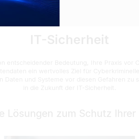
IT-Sicherheit
 von entscheidender Bedeutung, Ihre Praxis vor
endaten ein wertvolles Ziel für Cyberkriminell
 Daten und Systeme vor diesen Gefahren zu sc
in die Zukunft der IT-Sicherheit.
e Lösungen zum Schutz Ihrer 