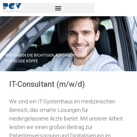
WIR HABEN DIE RICHTIGEN AUFGABEN
FÜR KLUGE KÖPFE
IT-Consultant (m/w/d)
Wir sind ein IT-Systemhaus im medizinischen
Bereich, das smarte Lösungen für
Zukunft
niedergelassene Ärzte bietet. Mit unserer Arbeit
gestalten bei
leisten wir einen großen Beitrag zur
PCV
Patientenversorgung und Digitalisierung im