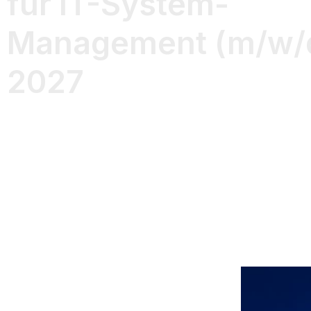
für IT-System-
Management (m/w/
2027