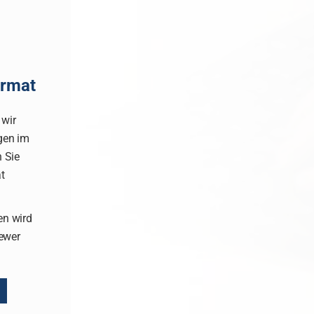
rmat
 wir
gen im
n Sie
t
en wird
iewer