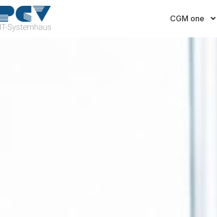
CGM one